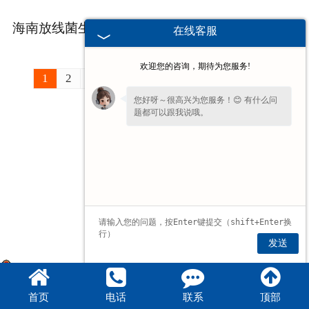
海南放线菌生物玻片助力微生物形态知识点******教学
2026-07-02
在线客服
欢迎您的咨询，期待为您服务!
1
2
3
4
5
6
»
***后一页 ›
您好呀～很高兴为您服务！😊 有什么问
题都可以跟我说哦。
发送
豫公网安备 41070202000176号
首页
电话
联系
顶部