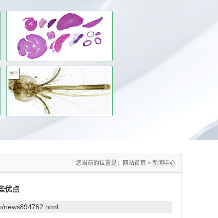
您当前的位置是：
网站首页
>
新闻中心
些优点
om/news894762.html