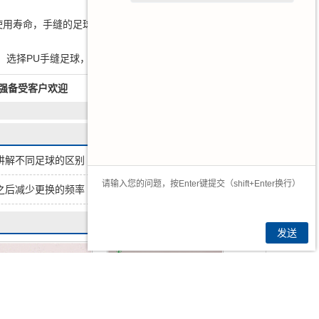
用寿命，手缝的足球因为是人工缝制的，所以做工要比
如果您现在不方便电话，您留个
【微
信】
吧，咱们微信上聊！
选择PU手缝足球，让您愉快的运动下去。
强备受客户欢迎
讲解不同足球的区别
2022-09-20
之后减少更换的频率
2022-06-06
发送