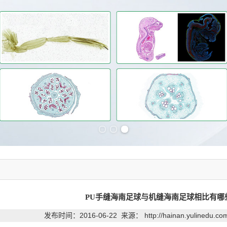
Previous slide
Next slide
PU手缝海南足球与机缝海南足球相比有哪
发布时间：2016-06-22 来源：
http://hainan.yulinedu.c