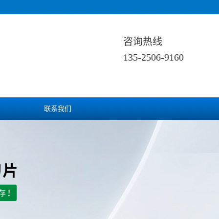
咨询热线
135-2506-9160
联系我们