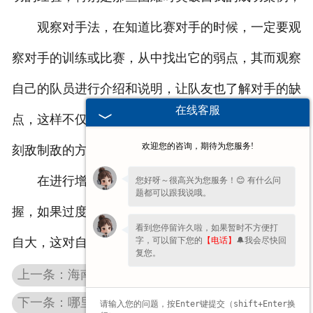
观察对手法，在知道比赛对手的时候，一定要观
察对手的训练或比赛，从中找出它的弱点，其而观察
自己的队员进行介绍和说明，让队友也了解对手的缺
在线客服
点，这样不仅可以增强自身的自信息并且还可以找到
欢迎您的咨询，期待为您服务!
刻敌制敌的方法，是比赛前的必行之举。
在进行增强自信心训练的时候一定要注意度的把
您好呀～很高兴为您服务！😊 有什么问
题都可以跟我说哦。
握，如果过度的、超出自身水平的盲目自信就变成了
看到您停留许久啦，如果暂时不方便打
字，可以留下您的
【电话】
🔔我会尽快回
自大，这对自身的影响肯定是消极没有益处的。
复您。
上一条：海南新款彩色街球比赛为什么要在实木地板上进行
下一条：哪里买海南PU足球，雨林教育为您供应产品