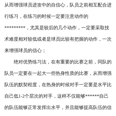
从而增强球员进攻中的自信心，队员之前相互配合进
行练习，在练习的时候一定要注意动作的
*********，尤其是较后的几个动作，一定要采取技
术难度相对较低或者是球员比较有把握的动作，一次
来增强球员的信心；
绝对优势练习法，在有重要的比赛之前，同队的
队员一定要在一起大一些热身性质的比赛，从而增强
队伍的默契程度，在热身的时候对手一定要是水平比
自己低1-2个层次的对手，这样不仅能够******自己
的队伍能够正常发挥出水平，并且能够提高队伍的信