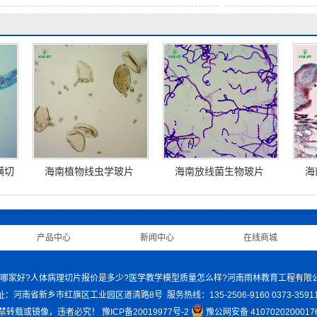
横切
海南植物线虫学玻片
海南放线菌生物玻片
海
|
产品中心
|
新闻中心
|
在线商城
|
身骨骼模型哪家好?人体病理切片报价是多少?医学教学模型质量怎么样?河南雨林教育工程有
址：河南省新乡市红旗区工业园区道清路8号 服务热线：135-2506-9160 0373-35911
禁转载或镜像，违者必究！
豫ICP备20019977号-2
豫公网安备 4107020200017