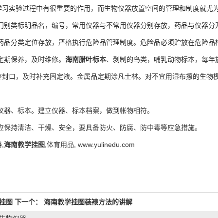
实验过程中有很重要的作用，而生物仪器放置空间的管理和制度就尤为
分门别类标明品名，编号，常用仪器与不常用仪器分别存放，药品与仪器分
毒药品分类定位存放，严格执行危险品管理制度。危险品必须贮放在危险品
定期保养，及时维修。
海南腊叶标本
、剥制的鸟类，哺乳动物标本，每年
查封口，及时补充固定液。金属品定期涂凡士林。对不宜用湿布擦的生物
次仪器、标本。建立仪器、标本档案，做到帐物相符。
室应保持清洁、干燥、安全，要具备防火、防腐、防中毒等应急措施。
,
海南教学挂图
,体育用品, www.yulinedu.com
挂图
下一个：
海南教学挂图装裱方法的讲解