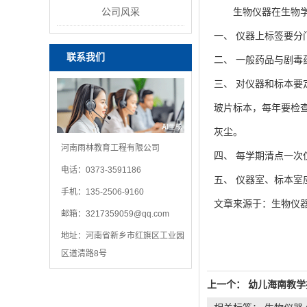
公司风采
生物仪器在生物学习
一、 仪器上标签要
联系我们
二、 一般药品与剧
三、 对仪器和标本要
玻片标本，每年要检
灰尘。
河南雨林教育工程有限公司
四、 每学期清点一
电话：0373-3591186
五、 仪器室、标本
手机：135-2506-9160
文章来源于：生物仪器
邮箱：
3217359059@qq.com
地址：河南省新乡市红旗区工业园
区道清路8号
上一个：
幼儿海南教学