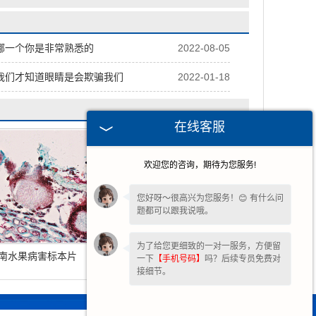
哪一个你是非常熟悉的
2022-08-05
我们才知道眼睛是会欺骗我们
2022-01-18
在线客服
欢迎您的咨询，期待为您服务!
您好呀～很高兴为您服务！😊 有什么问
题都可以跟我说哦。
为了给您更细致的一对一服务，方便留
南水果病害标本片
海南植物生物学菌类植物
一下
【手机号码】
吗？后续专员免费对
接细节。
生物切片