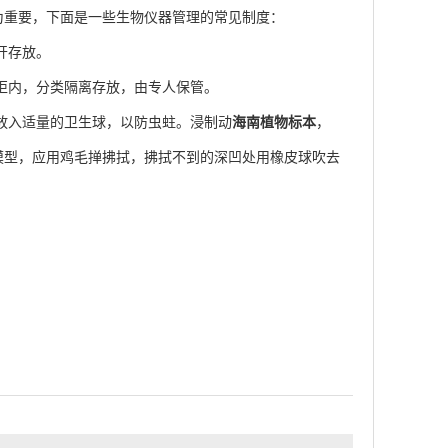
重要，下面是一些生物仪器管理的常见制度：
开存放。
柜内，分类隔离存放，由专人保管。
放入适量的卫生球，以防虫蛀。浸制动
海南植物标本
，
模型，应用鸡毛掸拂拭，拂拭不到的深凹处用橡皮球吹去