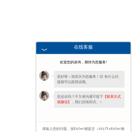
海南高校、职业技术院校教学
挂图
-
海南生科类
在线客服
-
海南畜牧养殖
欢迎您的咨询，期待为您服务!
-
海南病虫害
您好呀～很高兴为您服务！😊 有什么问
题都可以跟我说哦。
-
海南医学教学
您还在吗？不方便沟通可留下
【联系方式
-
海南传统医学类
或微信】
，我们后续回访。✨
-
海南中小学教学挂图
-
海南中小学教学投影片