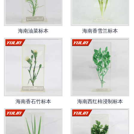
-
海南寄生虫切片
海南生物标本类
海南油菜标本
海南香雪兰标本
-
海南植物浸制标本
-
海南动植物包埋标本
-
海南腊叶标本
-
海南昆虫标本
海南香石竹标本
海南西红柿浸制标本
-
海南动物剥制标本
-
海南中草药标本
-
海南畜牧兽医宏观标本