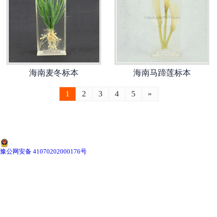
-
海南切片机与切片刀
-
海南切片盒
-
海南标本制作采集工具
海南麦冬标本
海南马蹄莲标本
-
海南微生物菌种
1
2
3
4
5
»
海南教学模型
-
海南骨骼模型
-
海南器官模型
豫公网安备 41070202000176号
-
海南医学教学模型
-
海南口腔教学模型