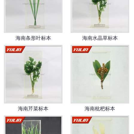
-
海南动物骨骼标本
-
海南组织胚胎标本
海南条形叶标本
海南水晶草标本
-
海南岩石矿物标本
-
海南解剖塑化标本
-
海南植物标本
-
海南植物原色覆膜标本
海南实验仪器
海南芹菜标本
海南枇杷标本
-
海南显微镜