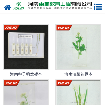
网站首页
海南生物玻片
-
海南植物切片
-
海南中草药切片
-
海南植物病理装片
-
海南动物切片
海南种子萌发标本
海南油菜花标本
-
海南微生物切片
-
海南组织胚胎切片
-
海南人体病理切片