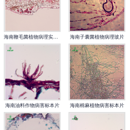
-
海南动物骨骼标本
-
海南组织胚胎标本
海南鞭毛菌植物病理实验切片
海南子囊菌植物病理玻片
-
海南岩石矿物标本
-
海南解剖塑化标本
-
海南植物标本
-
海南植物原色覆膜标本
海南实验仪器
海南油料作物病害标本片
海南棉麻植物病害标本片
-
海南显微镜