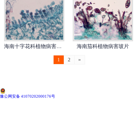
-
海南切片机与切片刀
-
海南切片盒
-
海南标本制作采集工具
海南十字花科植物病害标本片
海南茄科植物病害玻片
-
海南微生物菌种
1
2
»
海南教学模型
-
海南骨骼模型
-
海南器官模型
豫公网安备 41070202000176号
-
海南医学教学模型
-
海南口腔教学模型