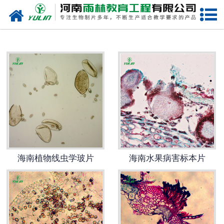
网站首页
海南生物玻片
-
海南植物切片
-
海南中草药切片
-
海南植物病理装片
-
海南动物切片
海南植物线虫学玻片
海南水果病害标本片
-
海南微生物切片
-
海南组织胚胎切片
-
海南人体病理切片