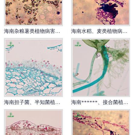
-
海南寄生虫切片
海南生物标本类
海南杂粮薯类植物病害生物玻片
海南水稻、麦类植物病害玻片
-
海南植物浸制标本
-
海南动植物包埋标本
-
海南腊叶标本
-
海南昆虫标本
海南担子菌、半知菌植物病理玻片
海南******、接合菌植物病理玻片
-
海南动物剥制标本
-
海南中草药标本
-
海南畜牧兽医宏观标本