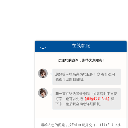
海南高校、职业技术院校教学
挂图
-
海南生科类
在线客服
-
海南畜牧养殖
欢迎您的咨询，期待为您服务!
-
海南病虫害
您好呀～很高兴为您服务！😊 有什么问
题都可以跟我说哦。
-
海南医学教学
我一直在这边等候您哦～如果暂时不方便
-
海南传统医学类
打字，也可以先把
【问题/联系方式】
留
下来，稍后我会为您详细回复。
-
海南中小学教学挂图
-
海南中小学教学投影片