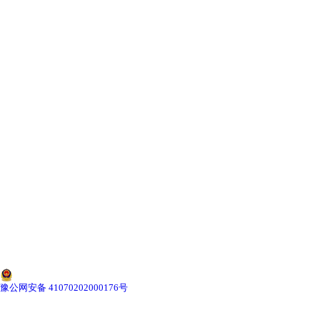
-
海南寄生虫切片
海南生物标本类
-
海南植物浸制标本
-
海南动植物包埋标本
-
海南腊叶标本
-
海南昆虫标本
-
海南动物剥制标本
-
海南中草药标本
豫公网安备 41070202000176号
-
海南畜牧兽医宏观标本