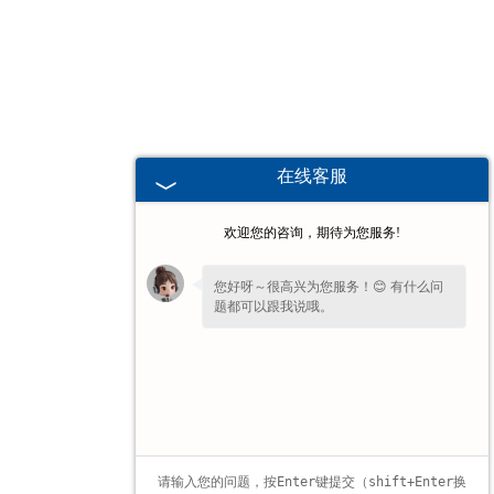
海南高校、职业技术院校教学
挂图
-
海南生科类
在线客服
-
海南畜牧养殖
欢迎您的咨询，期待为您服务!
-
海南病虫害
您好呀～很高兴为您服务！😊 有什么问
题都可以跟我说哦。
-
海南医学教学
看到您停留许久啦，如果暂时不方便打
-
海南传统医学类
字，可以留下您的
【电话】
🔔我会尽快回
复您。
-
海南中小学教学挂图
-
海南中小学教学投影片