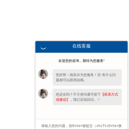
海南高校、职业技术院校教学
挂图
-
海南生科类
在线客服
-
海南畜牧养殖
欢迎您的咨询，期待为您服务!
-
海南病虫害
您好呀～很高兴为您服务！😊 有什么问
题都可以跟我说哦。
-
海南医学教学
您还在吗？不方便沟通可留下
【联系方式
-
海南传统医学类
或微信】
，我们后续回访。✨
-
海南中小学教学挂图
-
海南中小学教学投影片