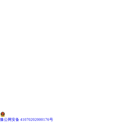
-
海南寄生虫切片
海南生物标本类
-
海南植物浸制标本
-
海南动植物包埋标本
-
海南腊叶标本
-
海南昆虫标本
-
海南动物剥制标本
-
海南中草药标本
豫公网安备 41070202000176号
-
海南畜牧兽医宏观标本