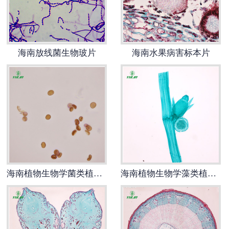
-
海南寄生虫切片
海南生物标本类
海南放线菌生物玻片
海南水果病害标本片
-
海南植物浸制标本
-
海南动植物包埋标本
-
海南腊叶标本
-
海南昆虫标本
海南植物生物学菌类植物生物切片
海南植物生物学藻类植物生物玻片
-
海南动物剥制标本
-
海南中草药标本
-
海南畜牧兽医宏观标本