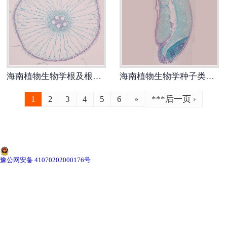
-
海南切片机与切片刀
-
海南切片盒
-
海南标本制作采集工具
海南植物生物学根及根的变态生物玻片
海南植物生物学种子类生物玻片
-
海南微生物菌种
1
2
3
4
5
6
»
***后一页 ›
海南教学模型
-
海南骨骼模型
-
海南器官模型
豫公网安备 41070202000176号
-
海南医学教学模型
-
海南口腔教学模型