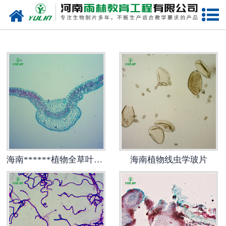
网站首页
海南生物玻片
-
海南植物切片
-
海南中草药切片
-
海南植物病理装片
-
海南动物切片
海南******植物全草叶横切
海南植物线虫学玻片
-
海南微生物切片
-
海南组织胚胎切片
-
海南人体病理切片