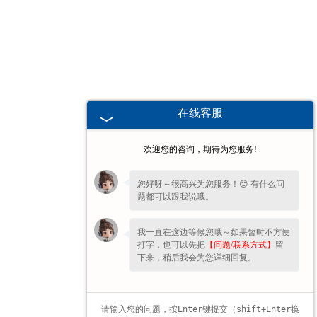
海南高校、职业技术院校教学
挂图
-
海南生科类
在线客服
-
海南畜牧养殖
欢迎您的咨询，期待为您服务!
-
海南病虫害
您好呀～很高兴为您服务！😊 有什么问
题都可以跟我说哦。
-
海南医学教学
我一直在这边等候您哦～如果暂时不方便
-
海南传统医学类
打字，也可以先把
【问题/联系方式】
留
下来，稍后我会为您详细回复。
-
海南中小学教学挂图
-
海南中小学教学投影片