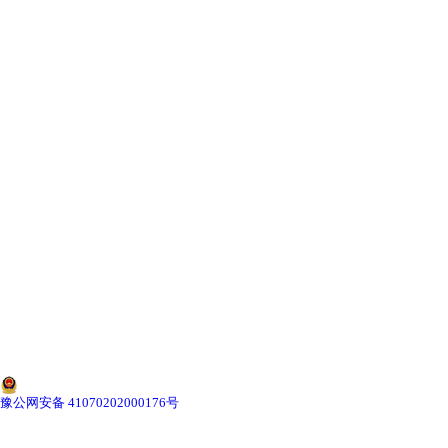
-
海南寄生虫切片
海南生物标本类
-
海南植物浸制标本
-
海南动植物包埋标本
-
海南腊叶标本
-
海南昆虫标本
-
海南动物剥制标本
-
海南中草药标本
豫公网安备 41070202000176号
-
海南畜牧兽医宏观标本