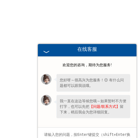
海南高校、职业技术院校教学
挂图
-
海南生科类
在线客服
-
海南畜牧养殖
欢迎您的咨询，期待为您服务!
-
海南病虫害
您好呀～很高兴为您服务！😊 有什么问
题都可以跟我说哦。
-
海南医学教学
我一直在这边等候您哦～如果暂时不方便
-
海南传统医学类
打字，也可以先把
【问题/联系方式】
留
下来，稍后我会为您详细回复。
-
海南中小学教学挂图
-
海南中小学教学投影片