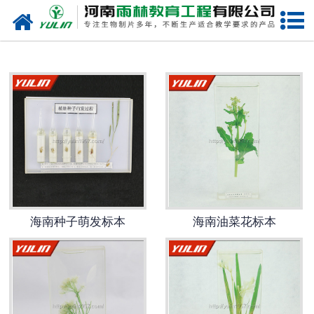
网站首页
海南生物玻片
-
海南植物切片
-
海南中草药切片
-
海南植物病理装片
-
海南动物切片
海南种子萌发标本
海南油菜花标本
-
海南微生物切片
-
海南组织胚胎切片
-
海南人体病理切片