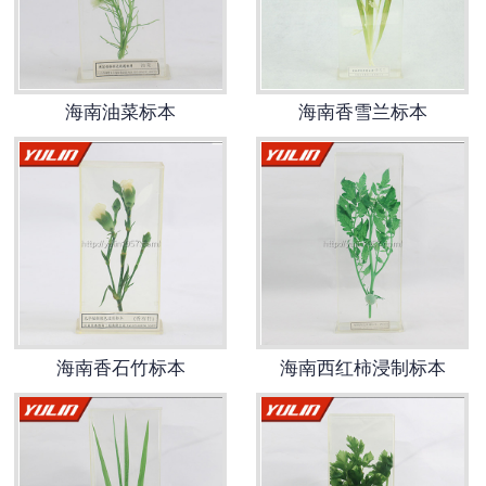
-
海南寄生虫切片
海南生物标本类
海南油菜标本
海南香雪兰标本
-
海南植物浸制标本
-
海南动植物包埋标本
-
海南腊叶标本
-
海南昆虫标本
海南香石竹标本
海南西红柿浸制标本
-
海南动物剥制标本
-
海南中草药标本
-
海南畜牧兽医宏观标本