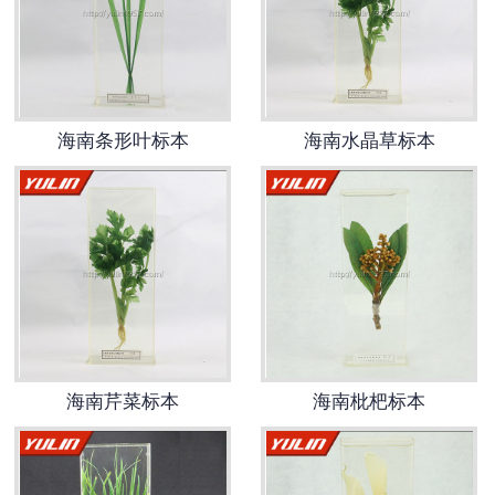
-
海南动物骨骼标本
-
海南组织胚胎标本
海南条形叶标本
海南水晶草标本
-
海南岩石矿物标本
-
海南解剖塑化标本
-
海南植物标本
-
海南植物原色覆膜标本
海南实验仪器
海南芹菜标本
海南枇杷标本
-
海南显微镜