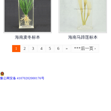
-
海南切片机与切片刀
-
海南切片盒
-
海南标本制作采集工具
海南麦冬标本
海南马蹄莲标本
-
海南微生物菌种
1
2
3
4
5
6
»
***后一页 ›
海南教学模型
-
海南骨骼模型
-
海南器官模型
豫公网安备 41070202000176号
-
海南医学教学模型
-
海南口腔教学模型