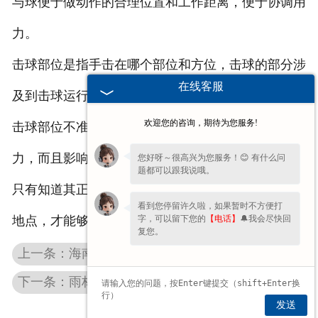
与球便于做动作的合理位置和工作距离，便于协调用
力。
击球部位是指手击在哪个部位和方位，击球的部分涉
在线客服
及到击球运行的轨迹以及高度、方向、弧度和落点，
欢迎您的咨询，期待为您服务!
击球部位不准确或不稳定，不但影响手型和正确的发
力，而且影响击球的效果。
您好呀～很高兴为您服务！😊 有什么问
题都可以跟我说哦。
只有知道其正确的使用方法，才能够知道其真确落地
看到您停留许久啦，如果暂时不方便打
字，可以留下您的
【电话】
🔔我会尽快回
地点，才能够打出一场******的球赛！
复您。
上一条：海南蝴蝶标本50种让您大开眼界
下一条：雨林教育海南生物切片价格合理品******良
发送