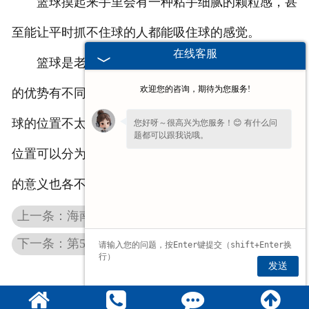
篮球摸起来手里会有一种粘手细腻的颗粒感，甚
至能让平时抓不住球的人都能吸住球的感觉。
在线客服
篮球是老少皆宜的全民运动，不同的人根据自己
欢迎您的咨询，期待为您服务!
的优势有不同的位置划分，但是有不少球迷还是对篮
球的位置不太了解，在******的篮球比赛中，场上的
您好呀～很高兴为您服务！😊 有什么问
题都可以跟我说哦。
位置可以分为后卫，前锋和中锋。不同的场位所代表
的意义也各不相同。
上一条：海南学校比赛专用篮球|青少年打篮球的益处
下一条：第50届******高教仪器设备展示会精彩回放
发送