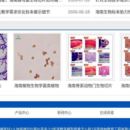
象，海南酵母菌生物切片如何辅助讲解
2026-07-16
针对生物教学难点
托教学需求优化标本展示细节
2026-06-18
海南生物标本助力
片
海南植物生物学菌类植物
海南脊索动物门生物切片
海南
生物切片
|
产品中心
|
新闻中心
|
在线商城
|
身骨骼模型哪家好?人体病理切片报价是多少?医学教学模型质量怎么样?河南雨林教育工程有