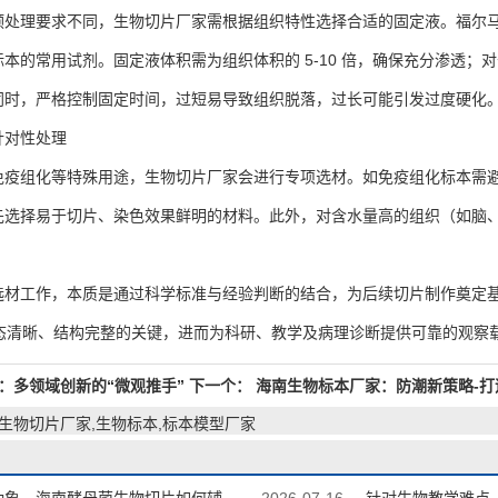
理要求不同，生物切片厂家需根据组织特性选择合适的固定液。福尔马
本的常用试剂。固定液体积需为组织体积的 5-10 倍，确保充分渗透；对
同时，严格控制固定时间，过短易导致组织脱落，过长可能引发过度硬化
对性处理
组化等特殊用途，生物切片厂家会进行专项选材。如免疫组化标本需避
先选择易于切片、染色效果鲜明的材料。此外，对含水量高的组织（如脑
工作，本质是通过科学标准与经验判断的结合，为后续切片制作奠定基
标本形态清晰、结构完整的关键，进而为科研、教学及病理诊断提供可靠的观察
：多领域创新的“微观推手”
下一个：
海南生物标本厂家：防潮新策略-打
,生物切片厂家,生物标本,标本模型厂家