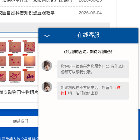
，海南标本模型厂家如何优化产品结构
2026-06-25
校园自然科普知识点直观教学
2026-06-04
在线客服
欢迎您的咨询，期待为您服务!
您好呀～很高兴为您服务！😊 有什么问
题都可以跟我说哦。
如果您现在不方便电话，您留个
【微
棘皮动物门生物切片
海南生物标本
信】
吧，咱们微信上聊！
联系我们
|
网站地图
|
限公司承接人体全身骨骼模型的生产与销售,欢迎大家来电咨询!