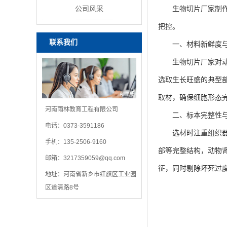
公司风采
生物切片厂家制作生
把控。
联系我们
一、材料新鲜度与
生物切片厂家对动植
选取生长旺盛的典型
取材，确保细胞形态完
河南雨林教育工程有限公司
二、标本完整性与
电话：0373-3591186
选材时注重组织器官
手机：135-2506-9160
部等完整结构，动物
邮箱：
3217359059@qq.com
征，同时剔除坏死过
地址：河南省新乡市红旗区工业园
区道清路8号