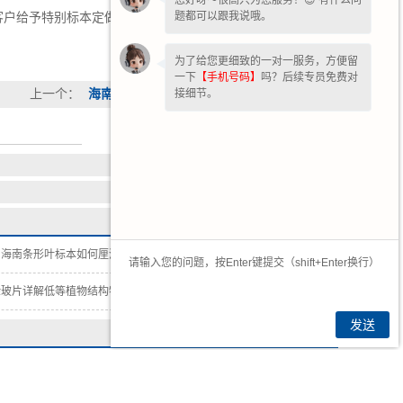
您好呀～很高兴为您服务！😊 有什么问
题都可以跟我说哦。
客户给予特别标本定做服务，满足客户高科技、个性化的教
为了给您更细致的一对一服务，方便留
一下
【手机号码】
吗？后续专员免费对
上一个：
海南******植物全草叶横切
接细节。
，海南条形叶标本如何厘清形态差异
2026-07-23
验玻片详解低等植物结构特征
2026-07-09
发送