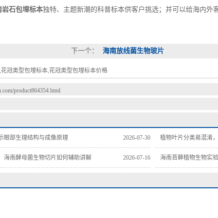
南岩石包埋标本
独特、主题新潮的科普标本供客户挑选；并可以给海内外
下一个：
海南放线菌生物玻片
,花冠类型包埋标本,花冠类型包埋标本价格
du.com/product864354.html
示眼部生理结构与成像原理
2026-07-30
植物叶片分类易混淆
，海南酵母菌生物切片如何辅助讲解
2026-07-16
海南苔藓植物生物实