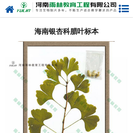
网站首页
海南生物玻片
海南银杏科腊叶标本
-
海南植物切片
-
海南中草药切片
-
海南植物病理装片
-
海南动物切片
-
海南微生物切片
-
海南组织胚胎切片
-
海南人体病理切片