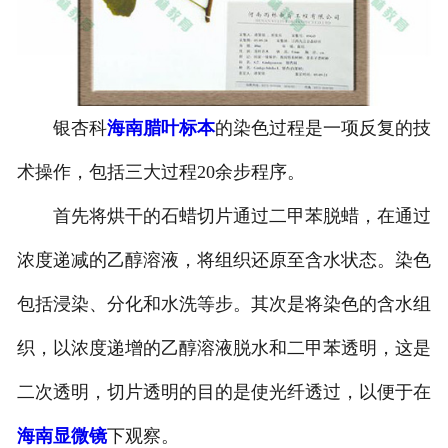
-
海南寄生虫切片
海南生物标本类
银杏科
海南腊叶标本
的染色过程是一项反复的技
-
海南植物浸制标本
术操作，包括三大过程20余步程序。
-
海南动植物包埋标本
首先将烘干的石蜡切片通过二甲苯脱蜡，在通过
-
海南腊叶标本
浓度递减的乙醇溶液，将组织还原至含水状态。染色
-
海南昆虫标本
包括浸染、分化和水洗等步。其次是将染色的含水组
-
海南动物剥制标本
织，以浓度递增的乙醇溶液脱水和二甲苯透明，这是
二次透明，切片透明的目的是使光纤透过，以便于在
-
海南中草药标本
海南显微镜
下观察。
-
海南畜牧兽医宏观标本