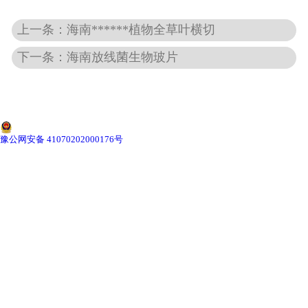
上一条：海南******植物全草叶横切
-
海南动物骨骼标本
下一条：海南放线菌生物玻片
-
海南组织胚胎标本
-
海南岩石矿物标本
-
海南解剖塑化标本
豫公网安备 41070202000176号
-
海南植物标本
-
海南植物原色覆膜标本
海南实验仪器
-
海南显微镜