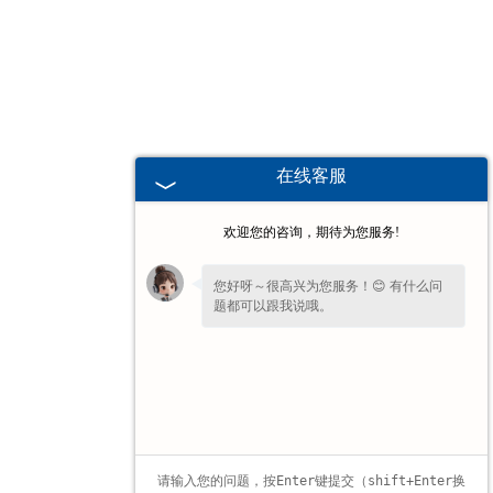
海南高校、职业技术院校教学
挂图
-
海南生科类
在线客服
-
海南畜牧养殖
欢迎您的咨询，期待为您服务!
-
海南病虫害
您好呀～很高兴为您服务！😊 有什么问
题都可以跟我说哦。
-
海南医学教学
-
海南传统医学类
-
海南中小学教学挂图
-
海南中小学教学投影片