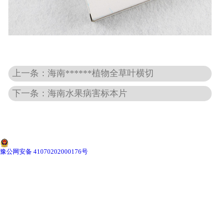
-
海南动物骨骼标本
-
海南组织胚胎标本
上一条：海南******植物全草叶横切
-
海南岩石矿物标本
下一条：海南水果病害标本片
-
海南解剖塑化标本
-
海南植物标本
-
海南植物原色覆膜标本
豫公网安备 41070202000176号
海南实验仪器
-
海南显微镜