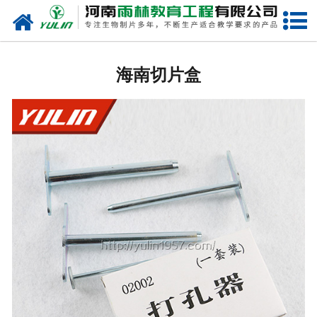
网站首页
海南生物玻片
海南切片盒
-
海南植物切片
-
海南中草药切片
-
海南植物病理装片
-
海南动物切片
-
海南微生物切片
-
海南组织胚胎切片
-
海南人体病理切片