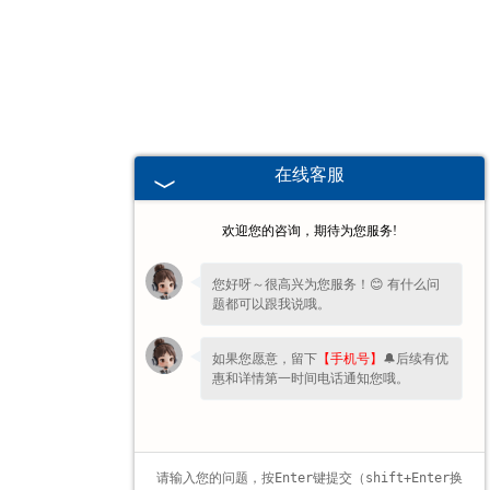
海南高校、职业技术院校教学
挂图
-
海南生科类
在线客服
-
海南畜牧养殖
欢迎您的咨询，期待为您服务!
-
海南病虫害
您好呀～很高兴为您服务！😊 有什么问
题都可以跟我说哦。
-
海南医学教学
如果您愿意，留下
【手机号】
🔔后续有优
-
海南传统医学类
惠和详情第一时间电话通知您哦。
-
海南中小学教学挂图
-
海南中小学教学投影片