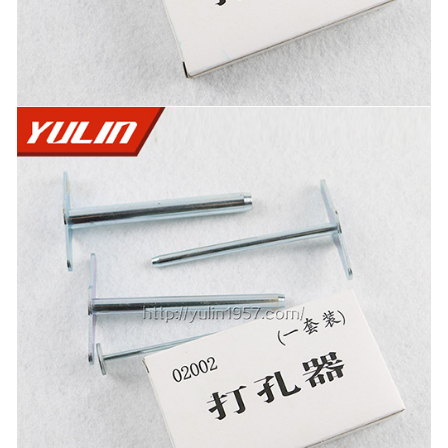
-
海南寄生虫切片
海南生物标本类
-
海南植物浸制标本
-
海南动植物包埋标本
-
海南腊叶标本
-
海南昆虫标本
-
海南动物剥制标本
-
海南中草药标本
-
海南畜牧兽医宏观标本