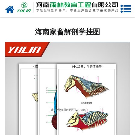
网站首页
海南生物玻片
海南家畜解剖学挂图
-
海南植物切片
-
海南中草药切片
-
海南植物病理装片
-
海南动物切片
-
海南微生物切片
-
海南组织胚胎切片
-
海南人体病理切片