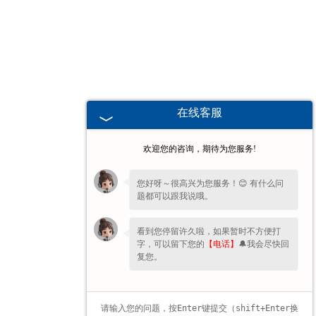
海南高校、职业技术院校教学
挂图
-
海南生科类
在线客服
-
海南畜牧养殖
欢迎您的咨询，期待为您服务!
-
海南病虫害
您好呀～很高兴为您服务！😊 有什么问
题都可以跟我说哦。
-
海南医学教学
看到您停留许久啦，如果暂时不方便打
-
海南传统医学类
字，可以留下您的
【电话】
🔔我会尽快回
复您。
-
海南中小学教学挂图
-
海南中小学教学投影片