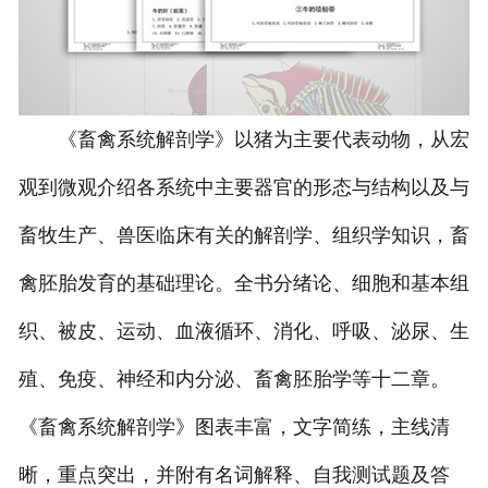
-
海南寄生虫切片
海南生物标本类
《畜禽系统解剖学》以猪为主要代表动物，从宏
-
海南植物浸制标本
观到微观介绍各系统中主要器官的形态与结构以及与
-
海南动植物包埋标本
畜牧生产、兽医临床有关的解剖学、组织学知识，畜
-
海南腊叶标本
禽胚胎发育的基础理论。全书分绪论、细胞和基本组
-
海南昆虫标本
织、被皮、运动、血液循环、消化、呼吸、泌尿、生
-
海南动物剥制标本
殖、免疫、神经和内分泌、畜禽胚胎学等十二章。
《畜禽系统解剖学》图表丰富，文字简练，主线清
-
海南中草药标本
晰，重点突出，并附有名词解释、自我测试题及答
-
海南畜牧兽医宏观标本