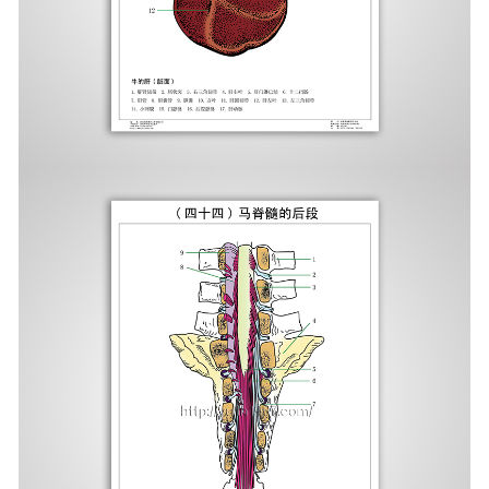
-
海南切片机与切片刀
-
海南切片盒
-
海南标本制作采集工具
-
海南微生物菌种
海南教学模型
-
海南骨骼模型
-
海南器官模型
-
海南医学教学模型
-
海南口腔教学模型