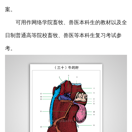
案。
-
海南动物骨骼标本
可用作网络学院畜牧、兽医本科生的教材以及全
-
海南组织胚胎标本
日制普通高等院校畜牧、兽医等本科生复习考试参
-
海南岩石矿物标本
考。
-
海南解剖塑化标本
-
海南植物标本
-
海南植物原色覆膜标本
海南实验仪器
-
海南显微镜