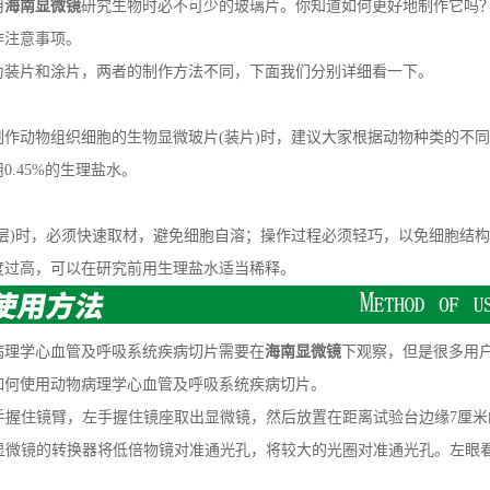
用
海南显微镜
研究生物时必不可少的玻璃片。你知道如何更好地制作它吗
作注意事项。
片和涂片，两者的制作方法不同，下面我们分别详细看一下。
物组织细胞的生物显微玻片(装片)时，建议大家根据动物种类的不同，使用
0.45%的生理盐水。
)时，必须快速取材，避免细胞自溶；操作过程必须轻巧，以免细胞结构
度过高，可以在研究前用生理盐水适当稀释。
理学心血管及呼吸系统疾病切片需要在
海南显微镜
下观察，但是很多用
如何使用动物病理学心血管及呼吸系统疾病切片。
手握住镜臂，左手握住镜座取出显微镜，然后放置在距离试验台边缘7厘米
显微镜的转换器将低倍物镜对准通光孔，将较大的光圈对准通光孔。左眼