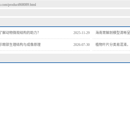
du.com/product868089.html
了解动物微观结构的助力？
2025-11-29
海南胃解剖模型清晰
示眼部生理结构与成像原理
2026-07-30
植物叶片分类易混淆
切片
海南脊索动物门生物切片
海南棘皮动物门生物切片
海