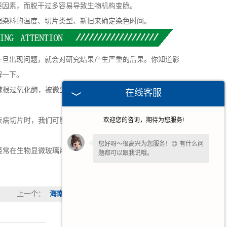
因素，而脱干过多容易导致生物机构变脆。
染料的温度、切片类型、新旧来确定染色时间。
旦出现问题，就会对研究结果产生严重的后果。你知道影
解一下。
辣根过氧化酶，被微生物污染的显微玻片可能会产生非特异
在线客服
疾病切片时，我们可能会因为多个步骤而忘记保存好，这样
欢迎您的咨询，期待为您服务!
您好呀～很高兴为您服务！😊 有什么问
经常在生物显微玻璃片上的标本还没有完全固化的情况下开
题都可以跟我说哦。
上一个：
海南******植物全草叶横切