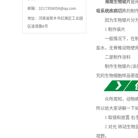
海南生物玻片
是
邮箱：
3217359059@qq.com
吸系统疾病切片
的制
地址：河南省新乡市红旗区工业园
因为生物玻片分为装
区道清路8号
1.制作装片
一般情况下，在制作动
盐水，无脊椎动物使用
二是制作涂料
制作生物玻片(涂层
究的生物细胞样品密
众所周知，动物病
所以给大家讲解一下
1.取镜和放置:右
2.对光:转动生物
视野。