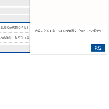
呈现消化系统核心消化机制
2026-08-06
，海南条形叶标本如何厘清形态差异
2026-07-23
发送
南节肢动物门生物玻片
海南环节软体动物门生物玻片