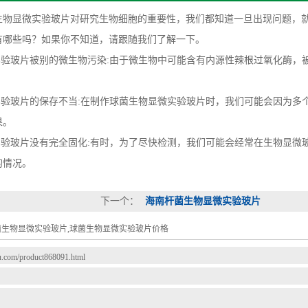
显微实验玻片对研究生物细胞的重要性，我们都知道一旦出现问题，就
有哪些吗？如果你不知道，请跟随我们了解一下。
验玻片被别的微生物污染:由于微生物中可能含有内源性辣根过氧化酶，
验玻片的保存不当:在制作球菌生物显微实验玻片时，我们可能会因为多
果。
验玻片没有完全固化:有时，为了尽快检测，我们可能会经常在生物显微
的情况。
下一个：
海南杆菌生物显微实验玻片
菌生物显微实验玻片,球菌生物显微实验玻片价格
du.com/product868091.html