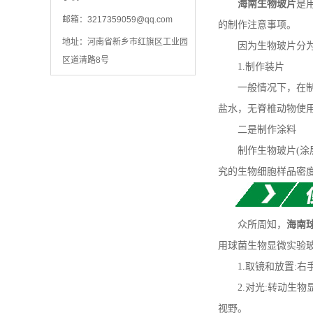
海南生物玻片
是
邮箱：
3217359059@qq.com
的制作注意事项。
地址：河南省新乡市红旗区工业园
因为生物玻片分为装
区道清路8号
1.制作装片
一般情况下，在制作动
盐水，无脊椎动物使用
二是制作涂料
制作生物玻片(涂层
究的生物细胞样品密
众所周知，
海南
用球菌生物显微实验
1.取镜和放置:右
2.对光:转动生物
视野。