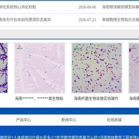
消化系统核心消化机制
2026-08-06
海南眼球解剖模型拆
南条形叶标本如何厘清形态差异
2026-07-23
单细胞微生物知识点
海南******、******类生物标
海南杆菌生物显微实验玻片
海南
本片
|
产品中心
|
新闻中心
|
在线商城
|
身骨骼模型哪家好?人体病理切片报价是多少?医学教学模型质量怎么样?河南雨林教育工程有