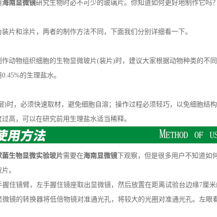
用
海南显微镜
研究生物时必不可少的玻璃片。你知道如何更好地制作它吗
片和涂片，两者的制作方法不同，下面我们分别详细看一下。
物组织细胞的生物显微玻片(装片)时，建议大家根据动物种类的不同，使用
0.45%的生理盐水。
)时，必须快速取材，避免细胞自溶；操作过程必须轻巧，以免细胞结构
度过高，可以在研究前用生理盐水适当稀释。
球菌生物显微实验玻片
需要在
海南显微镜
下观察，但是很多用户不知道如
玻片。
手握住镜臂，左手握住镜座取出显微镜，然后放置在距离试验台边缘7厘米
显微镜的转换器将低倍物镜对准通光孔，将较大的光圈对准通光孔。左眼