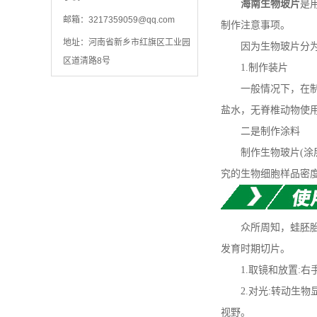
海南生物玻片
是
邮箱：
3217359059@qq.com
制作注意事项。
地址：河南省新乡市红旗区工业园
因为生物玻片分为装
区道清路8号
1.制作装片
一般情况下，在制作动
盐水，无脊椎动物使用
二是制作涂料
制作生物玻片(涂层
究的生物细胞样品密
众所周知，蛙胚胎
发育时期切片。
1.取镜和放置:右
2.对光:转动生物
视野。