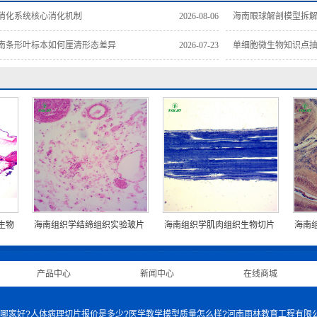
消化系统核心消化机制
2026-08-06
海南眼球解剖模型拆
南条形叶标本如何厘清形态差异
2026-07-23
单细胞微生物知识点
生物
海南组织学结缔组织实验玻片
海南组织学肌肉组织生物切片
海南
|
产品中心
|
新闻中心
|
在线商城
|
身骨骼模型哪家好?人体病理切片报价是多少?医学教学模型质量怎么样?河南雨林教育工程有