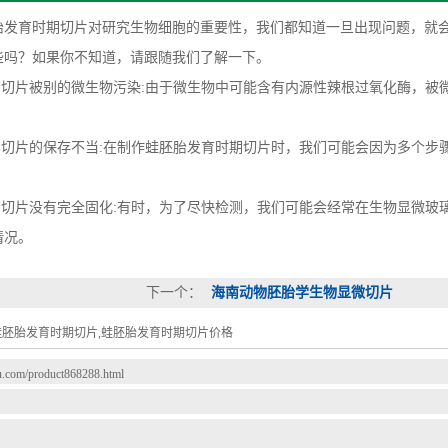
育时期切片对研究生物细胞的重要性，我们都知道一旦出现问题，就会
些吗？如果你不知道，请跟随我们了解一下。
切片被别的微生物污染:由于微生物中可能含有内源性辣根过氧化酶，被
切片的保存不当:在制作蛙胚胎发育时期切片时，我们可能会因为多个步
切片没有完全固化:有时，为了尽快检测，我们可能会经常在生物显微玻
情况。
下一个：
海南动物胚胎学生物显微切片
蛙胚胎发育时期切片,蛙胚胎发育时期切片价格
du.com/product868288.html