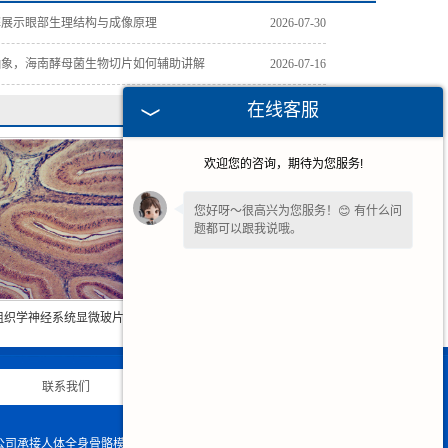
解展示眼部生理结构与成像原理
2026-07-30
抽象，海南酵母菌生物切片如何辅助讲解
2026-07-16
在线客服
欢迎您的咨询，期待为您服务!
您好呀～很高兴为您服务！😊 有什么问
题都可以跟我说哦。
您好，在线客服已就位，方便说下需求
吗？我快速帮您对接处理。
组织学神经系统显微玻片
海南组织学循环系统显微玻片
联系我们
|
网站地图
|
限公司承接人体全身骨骼模型的生产与销售,欢迎大家来电咨询!