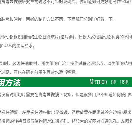
用
海南显微镜
研究生物时必不可少的玻璃片。你知道如何更好地制作它吗
片和涂片，两者的制作方法不同，下面我们分别详细看一下。
物组织细胞的生物显微玻片(装片)时，建议大家根据动物种类的不同，使用
0.45%的生理盐水。
)时，必须快速取材，避免细胞自溶；操作过程必须轻巧，以免细胞结构
度过高，可以在研究前用生理盐水适当稀释。
发育时期切片需要在
海南显微镜
下观察，但是很多用户不知道如何使用
手握住镜臂，左手握住镜座取出显微镜，然后放置在距离试验台边缘7厘米
显微镜的转换器将低倍物镜对准通光孔，将较大的光圈对准通光孔。左眼