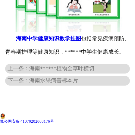
-
海南寄生虫切片
海南生物标本类
海南中学健康知识教学挂图
包括常见疾病预防、
-
海南植物浸制标本
青春期护理等健康知识，******中学生健康成长。
-
海南动植物包埋标本
上一条：海南******植物全草叶横切
-
海南腊叶标本
下一条：海南水果病害标本片
-
海南昆虫标本
-
海南动物剥制标本
-
海南中草药标本
豫公网安备 41070202000176号
-
海南畜牧兽医宏观标本