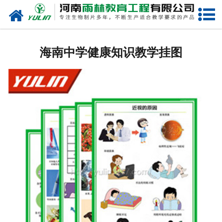
网站首页
海南生物玻片
海南中学健康知识教学挂图
-
海南植物切片
-
海南中草药切片
-
海南植物病理装片
-
海南动物切片
-
海南微生物切片
-
海南组织胚胎切片
-
海南人体病理切片