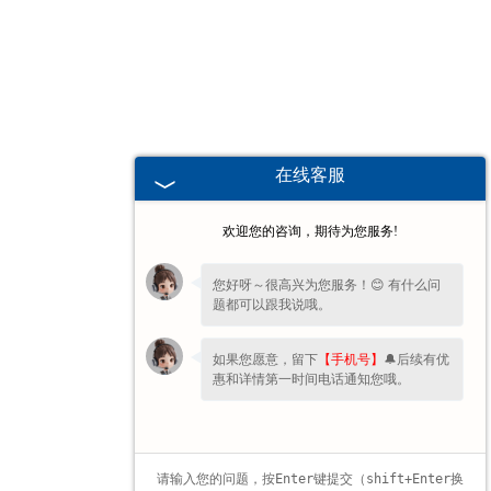
海南高校、职业技术院校教学
挂图
-
海南生科类
在线客服
-
海南畜牧养殖
欢迎您的咨询，期待为您服务!
-
海南病虫害
您好呀～很高兴为您服务！😊 有什么问
题都可以跟我说哦。
-
海南医学教学
如果您愿意，留下
【手机号】
🔔后续有优
-
海南传统医学类
惠和详情第一时间电话通知您哦。
-
海南中小学教学挂图
-
海南中小学教学投影片