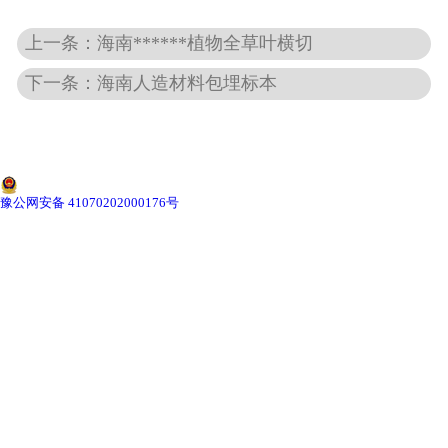
上一条：海南******植物全草叶横切
-
海南动物骨骼标本
下一条：海南人造材料包埋标本
-
海南组织胚胎标本
-
海南岩石矿物标本
-
海南解剖塑化标本
豫公网安备 41070202000176号
-
海南植物标本
-
海南植物原色覆膜标本
海南实验仪器
-
海南显微镜