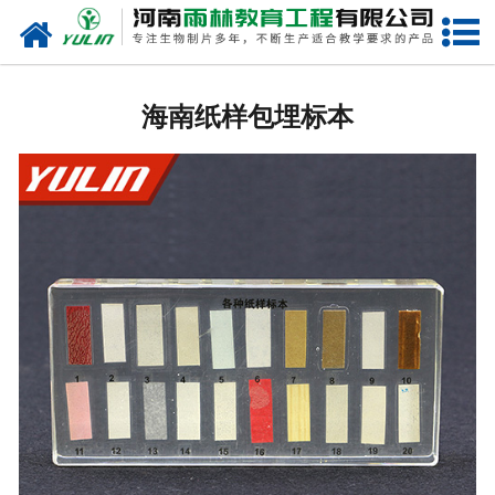
网站首页
海南生物玻片
海南纸样包埋标本
-
海南植物切片
-
海南中草药切片
-
海南植物病理装片
-
海南动物切片
-
海南微生物切片
-
海南组织胚胎切片
-
海南人体病理切片