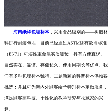
-
海南寄生虫切片
海南生物标本类
海南纸样包埋标本
，采用食品级别的——树脂材
-
海南植物浸制标本
料进行封装包埋，目前已经通过ASTM还有欧盟标准
-
海南动植物包埋标本
（EN71）可溶性重金属实质测验，具有方便直观、
-
海南腊叶标本
自然实在、靠谱、存储长久、使用周期长等优点。我
-
海南昆虫标本
们有多种包埋标本独特、主题新颖的科普标本供顾客
-
海南动物剥制标本
挑选；并且可为海内外顾客给予特别标本定做服务，
满足顾客高科技、个性化的教学研究与收藏家的兴
-
海南中草药标本
趣。
-
海南畜牧兽医宏观标本