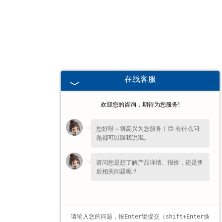
海南高校、职业技术院校教学
挂图
-
海南生科类
在线客服
-
海南畜牧养殖
欢迎您的咨询，期待为您服务!
-
海南病虫害
您好呀～很高兴为您服务！😊 有什么问
题都可以跟我说哦。
-
海南医学教学
请问您是想了解产品详情、报价，还是售
-
海南传统医学类
后相关问题呢？
-
海南中小学教学挂图
-
海南中小学教学投影片